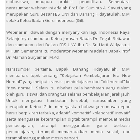
mahasiswa, maupun praktisi pendidikan. Sementara,
narasumber webinar ini adalah Prof. Dr. Suminto A. Sayuti yang
merupakan Guru Besar FBS UNY dan Danang Hidayatullah, M.M.
selaku Ketua Ikatan Guru Indonesia (IGI).
Webinar ini diawali dengan menyanyikan lagu Indonesia Raya.
Selanjutnya sambutan Ketua Jurusan Bapak Dr. Teguh Setiawan
dan sambutan dari Dekan FBS UNY, Ibu Dr. Sri Harti Widyastuti,
M.Hum. Sementara itu, moderator webinar ini adalah Bapak Prof.
Dr. Maman Suryaman, M.Pd.
Narasumber pertama, Bapak Danang Hidayatullah, M.M.
membahas topik tentang "Kebijakan Pembelajaran Era New
Normal" yang meliputi transisi pembelajaran dari "old normal" ke
"new normal". Selain itu, dibahas pula hambatan yang dialami
oleh guru, siswa, dan orang tua selama pembelajaran jarak jauh.
Untuk mengatasi hambatan tersebut, narasumber yang
merupakan Ketua IGI ini menegaskan bahwa guru masa depan
harus berpikiran terbuka, adaptif, kompetitif, kolaboratif, inovatif,
serta menguasai keterampilan digital: terampil membuat media
pembelajaran, terampil menggunakan game berbasis
pembelajaran, terampil memanfaatkan media sosial, dan
terampil menggunakan mesin pencari.