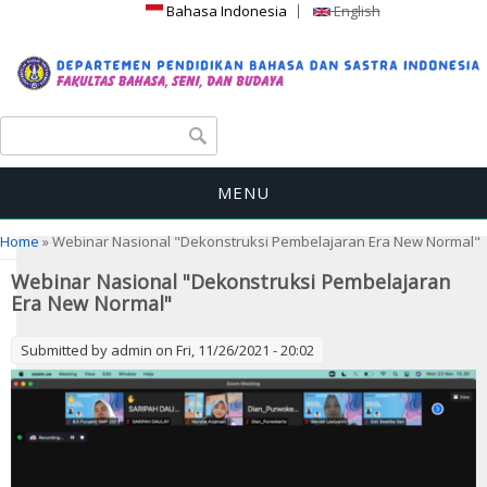
Bahasa Indonesia
English
Search form
Search
MENU
You are here
Home
» Webinar Nasional "Dekonstruksi Pembelajaran Era New Normal"
Webinar Nasional "Dekonstruksi Pembelajaran
Era New Normal"
Submitted by
admin
on Fri, 11/26/2021 - 20:02