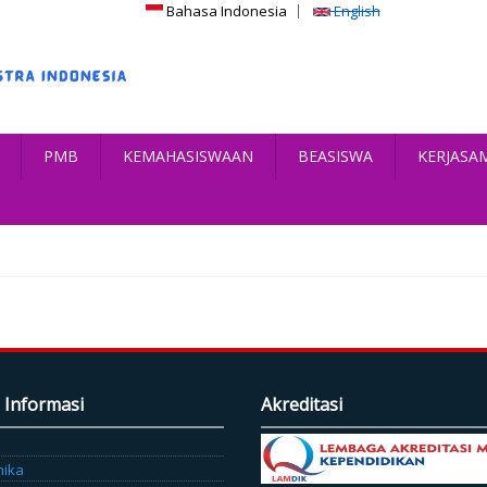
Bahasa Indonesia
English
PMB
KEMAHASISWAAN
BEASISWA
KERJASA
 Informasi
Akreditasi
mika