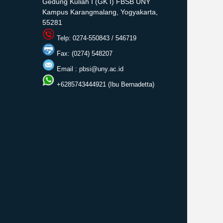
Gedung Kuliah I (GK I) FBSB UNY
Kampus Karangmalang, Yogyakarta,
55281
Telp: 0274-550843 / 546719
Fax: (0274) 548207
Email :
pbsi@uny.ac.id
+6285743444921 (Ibu Bernadetta)