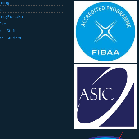
rning
nal
ung Pustaka
Site
il Staff
il Student