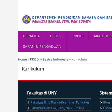
BERANDA
PROFIL
PRODI
AKADEMIK
SARAN & PENGADUAN
You are here
Home
»
PRODI
»
Sastra Indonesia
» Kurikulum
Kurikulum
Fakultas di UNY
Sistem
Fakultas Ilmu Pendidikan dan Psikologi
Blog
Fakultas Bahasa, Seni, dan Budaya
Dina