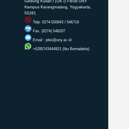
Gedung Kuliah I (GK I) FBSB UNY
Kampus Karangmalang, Yogyakarta,
55281
Telp: 0274-550843 / 546719
Fax: (0274) 548207
Email :
pbsi@uny.ac.id
+6285743444921 (Ibu Bernadetta)