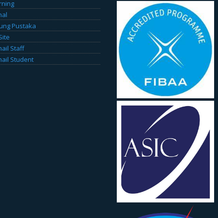
rning
nal
ung Pustaka
Site
il Staff
il Student