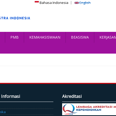
Bahasa Indonesia
English
PMB
KEMAHASISWAAN
BEASISWA
KERJASA
 Informasi
Akreditasi
mika