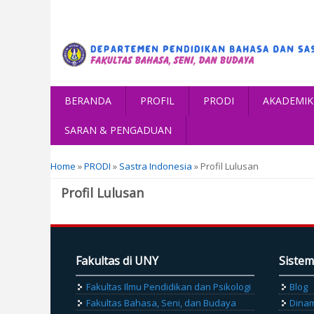
BERANDA
PROFIL
PRODI
AKADEMIK
SARAN & PENGADUAN
You are here
Home
»
PRODI
»
Sastra Indonesia
» Profil Lulusan
Profil Lulusan
Fakultas di UNY
Sistem
Fakultas Ilmu Pendidikan dan Psikologi
Blog
Fakultas Bahasa, Seni, dan Budaya
Dina