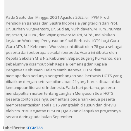
Pada Sabtu dan Minggu, 20-21 Agustus 2022, tim PPM Prodi
Pendidikan Bahasa dan Sastra Indonesia yang terdiri dari Prof.
Dr. Burhan Nurgiyantoro, Dr. Sudiati, Nurhidayah, M.Hum., Nurvita
Anjarsari, M.Hum., dan Wijang Iswara Mukti, M.Pd., melakukan
kegiatan Workshop Penyusunan Soal Berbasis HOTS bagi Guru-
Guru MTs N 2 Kebumen. Workshop ini diikuti oleh 78 guru sebagai
peserta dari beberapa sekolah berbeda. Acara ini dibuka oleh
Kepala Sekolah MTs N 2 Kebumen, Bapak Sugeng Purwanto, dan
sebelumnya disambut oleh Kepala Kemenag dan Kepala
Pengawas Kebumen. Dalam sambutannya, Bu Sudiati
memaparkan perlunya pengembangan soal berbasis HOTS yang
dikaitkan dengan keterampilan abad 21 yang harus dikuasai dan
kemampuan literasi di Indonesia. Pada hari pertama, peserta
mendapatkan materi tentang Langkah Menyusun Soal HOTS
beserta contoh soalnya, sementara pada hari kedua peserta
mempresentasikan soal HOTS yang telah disusun dan direviu
oleh tim PPM. Kegiatan PPM ini juga akan dilanjutkan progresnya
secara daring pada bulan September.
Label Berita:
KEGIATAN