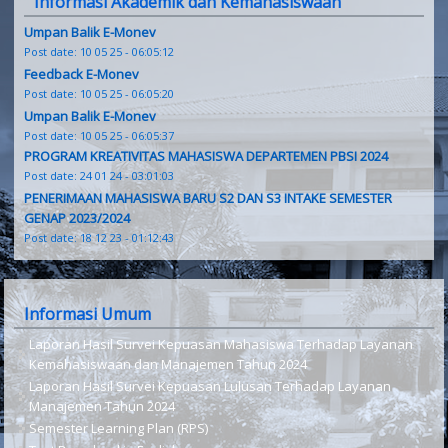
Informasi Akademik dan Kemahasiswaan
Umpan Balik E-Monev
Post date:
10 05 25 - 06:05:12
Feedback E-Monev
Post date:
10 05 25 - 06:05:20
Umpan Balik E-Monev
Post date:
10 05 25 - 06:05:37
PROGRAM KREATIVITAS MAHASISWA DEPARTEMEN PBSI 2024
Post date:
24 01 24 - 03:01:03
PENERIMAAN MAHASISWA BARU S2 DAN S3 INTAKE SEMESTER
GENAP 2023/2024
Post date:
18 12 23 - 01:12:43
Informasi Umum
Laporan Hasil Survei Kepuasan Mahasiswa Terhadap Layanan
Kemahasiswaan dan Manajemen Tahun 2024
Laporan Hasil Survei Kepuasan Lulusan Terhadap Layanan
Manajemen Tahun 2024
Semester Learning Plan (RPS)