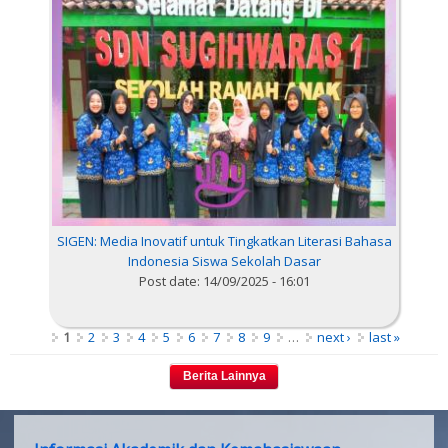
SIGEN: Media Inovatif untuk Tingkatkan Literasi Bahasa
Indonesia Siswa Sekolah Dasar
Post date:
14/09/2025 - 16:01
Pages
1
2
3
4
5
6
7
8
9
…
next ›
last »