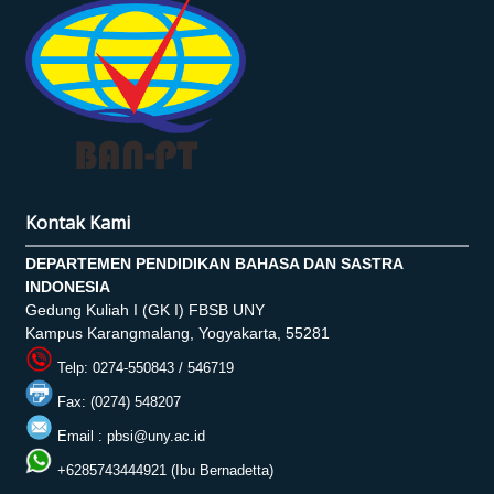
Kontak Kami
DEPARTEMEN PENDIDIKAN BAHASA DAN SASTRA
INDONESIA
Gedung Kuliah I (GK I) FBSB UNY
Kampus Karangmalang, Yogyakarta, 55281
Telp: 0274-550843 / 546719
Fax: (0274) 548207
Email :
pbsi@uny.ac.id
+6285743444921 (Ibu Bernadetta)