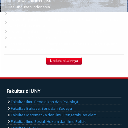
Test Download in English
Tes Unduhan Indonesia
MBKM Curriculum 2020
Rector's Regulation on the Equivalence of Student Extracurricular
Activity Achievements
Rector's Regulation on Recognition of Prior Learning (RPL)
Lecturers Profile of PBSI UNY
Accreditation of S-1 (Undergraduate) Indonesian Language and
Literature Education Study Program
Fakultas di UNY
Fakultas Ilmu Pendidikan dan Psikologi
Fakultas Bahasa, Seni, dan Budaya
Fakultas Matematika dan Ilmu Pengetahuan Alam
Fakultas Ilmu Sosial, Hukum dan Ilmu Politik
Fakultas Teknik